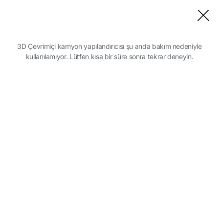
Modeli kapat
3D Çevrimiçi kamyon yapılandırıcısı şu anda bakım nedeniyle
kullanılamıyor. Lütfen kısa bir süre sonra tekrar deneyin.
DAF serinizi seçin