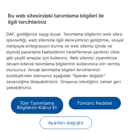
Bu web sitesindeki tanımlama bilgileri ile
ilgili tercihleriniz
DAF, gizliliğinize saygı duyar. Tanımlama bilgilerini web sitesi
DAF Kamyon yapılandırmanızı
işlevselliği, web sitemizle ilgili deneyiminizi geliştirme, sosyal
alın
medyayla entegrasyon kurma ve web sitemiz içinde ve
dışında pazarlama faaliyetlerini hedeflemeye yardımcı olma
DAF Kamyon yapılandırmanızı kaydederken
gibi çeşitli amaçlar için kullanırız. Web sitemizi ziyaretinize
oluşturulan anahtarı girin.
devam ederek tanımlama bilgilerinin kullanımına izin vermiş
olursunuz. Ancak tanımlama bilgileri tercihlerinizi
özelleştirmek isterseniz aşağıdaki "Ayarları değiştir"
Yapılandırma Kimliği
seçeneğine tıklayabilirsiniz. Onayınızı istediğiniz zaman geri
çekebilirsiniz.
Tüm Tanımlama
Tümünü Reddet
Yük
Bilgilerini Kabul Et
Ayarları değiştir