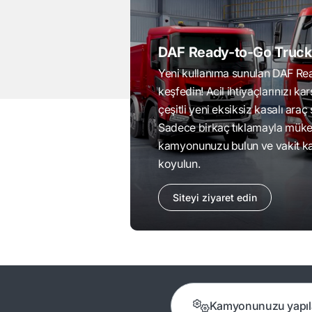
DAF Ready-to-Go Truck
Yeni kullanıma sunulan DAF Re
keşfedin! Acil ihtiyaçlarınızı ka
çeşitli yeni eksiksiz kasalı araç 
Sadece birkaç tıklamayla mü
kamyonunuzu bulun ve vakit k
koyulun.
Siteyi ziyaret edin
Kamyonunuzu yapıl