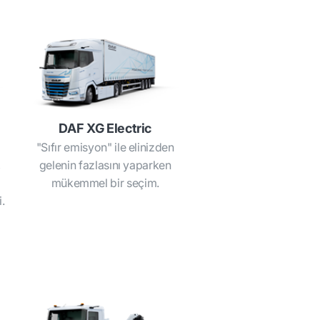
DAF XG Electric
a
"Sıfır emisyon" ile elinizden
,
gelenin fazlasını yaparken
mükemmel bir seçim.
.