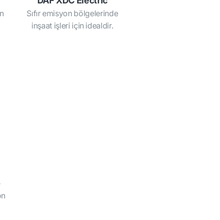
DAF XDC Electric
in
Sıfır emisyon bölgelerinde
inşaat işleri için idealdir.
e
on