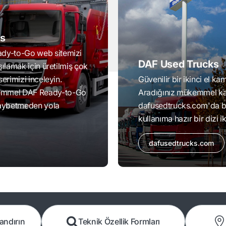
s
ady-to-Go web sitemizi
DAF Used Trucks
rşılamak için üretilmiş çok
serimizi inceleyin.
Güvenilir bir ikinci el 
kemmel DAF Ready-to-Go
Aradığınız mükemmel ka
aybetmeden yola
dafusedtrucks.com'da b
kullanıma hazır bir dizi 
dafusedtrucks.com
andırın
Teknik Özellik Formları