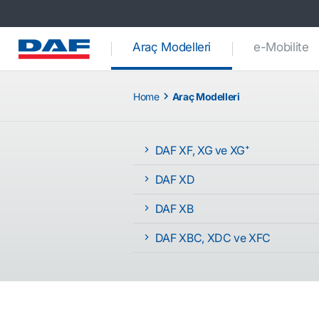
(current)
Araç Modelleri
e-Mobilite
Home
Araç Modelleri
DAF XF, XG ve XG⁺
DAF XD
DAF XB
DAF XBC, XDC ve XFC