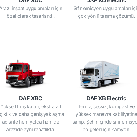
DAF XDC
DAF XD Electric
Arazi inşaat uygulamaları için
Sıfır emisyon uygulamaları iç
özel olarak tasarlandı.
çok yönlü taşıma çözümü.
DAF XBC
DAF XB Electric
Yükseltilmiş kabin, ekstra alt
Temiz, sessiz, kompakt ve
çıklık ve daha geniş yaklaşma
yüksek manevra kabiliyetin
açısı ile hem yolda hem de
sahip. Şehir içinde sıfır emisy
arazide aynı rahatlıkta.
bölgeleri için kamyon.