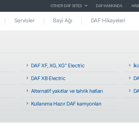
OTHER DAF SITES
DAF HAKKINDA
HAB
Servisler
Bayi Ağı
DAF Hikayeleri
DAF XF, XG, XG⁺ Electric
İk
DAF XB Electric
DA
Alternatif yakıtlar ve tahrik hatları
DA
Kullanıma Hazır DAF kamyonları