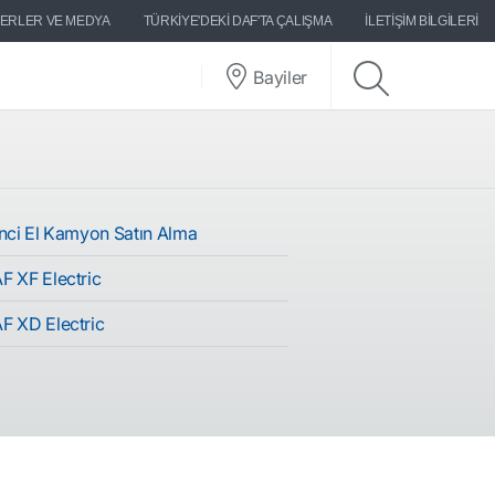
ERLER VE MEDYA
TÜRKIYE'DEKI DAF'TA ÇALIŞMA
İLETIŞIM BILGILERI
Bayiler
inci El Kamyon Satın Alma
F XF Electric
F XD Electric