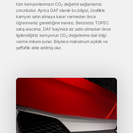
tüm kamyonlarımızın CO
değerini sağlamamız
2
zorunludur. Ayrıca DAF olarak bu bilgiyi, özellikle
kamyon satın almaya karar vermeden önce
öğrenmeniz gerektiğine inanırız. Benzersiz TOPEC
satış aracımız, DAF bayinize siz satın almadan önce
ilgilendiğiniz kamyonun CO
değerlerine dair bilgi
2
verme imkanı sunar. Böylece maksimum açıklık ve
şeffaflık elde edilmiş olur.