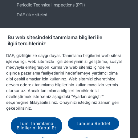
Periodic Technical Inspections (PTI)
DAF ülke siteleri
Bu web sitesindeki tanımlama bilgileri ile
Bizi takip edin
ilgili tercihleriniz
DAF, gizliliğinize saygı duyar. Tanımlama bilgilerini web sitesi
işlevselliği, web sitemizle ilgili deneyiminizi geliştirme, sosyal
medyayla entegrasyon kurma ve web sitemiz içinde ve
dışında pazarlama faaliyetlerini hedeflemeye yardımcı olma
gibi çeşitli amaçlar için kullanırız. Web sitemizi ziyaretinize
devam ederek tanımlama bilgilerinin kullanımına izin vermiş
olursunuz. Ancak tanımlama bilgileri tercihlerinizi
özelleştirmek isterseniz aşağıdaki "Ayarları değiştir"
© 2026 DAF
Legal notice
Privacy statement
seçeneğine tıklayabilirsiniz. Onayınızı istediğiniz zaman geri
çekebilirsiniz.
General conditions
DAF and cookies
Income Tax Report
Tüm Tanımlama
Tümünü Reddet
Bilgilerini Kabul Et