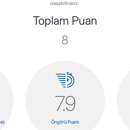
ulaşabilirsiniz.
Toplam Puan
8
7.9
de)
Öngörü Puanı