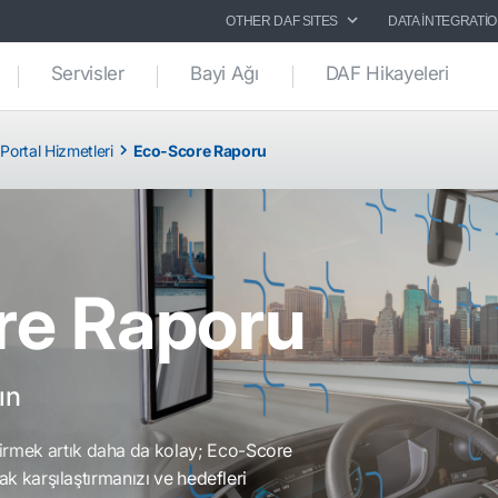
OTHER DAF SITES
DATA INTEGRATI
Servisler
Bayi Ağı
DAF Hikayeleri
Portal Hizmetleri
Eco-Score Raporu
re Raporu
ın
irmek artık daha da kolay; Eco-Score
arak karşılaştırmanızı ve hedefleri