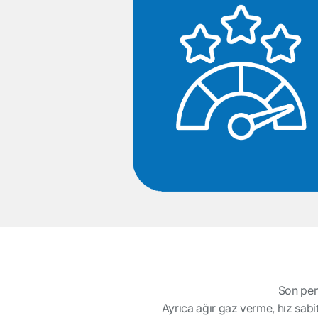
Son perf
Ayrıca ağır gaz verme, hız sabit