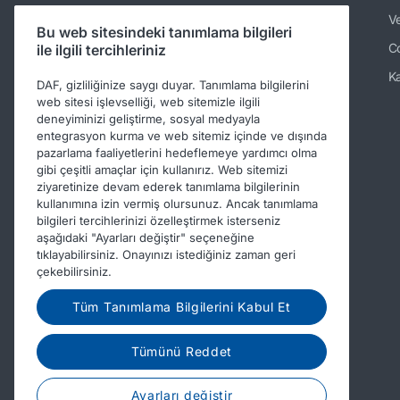
Portal Hizmetleri
Ve
Bu web sitesindeki tanımlama bilgileri
Veri Entegrasyon Hizmetleri
Co
ile ilgili tercihleriniz
Mobile Services
Ka
DAF, gizliliğinize saygı duyar. Tanımlama bilgilerini
web sitesi işlevselliği, web sitemizle ilgili
DAF Connect Değerleri
deneyiminizi geliştirme, sosyal medyayla
Destek ve SSS
entegrasyon kurma ve web sitemiz içinde ve dışında
pazarlama faaliyetlerini hedeflemeye yardımcı olma
PACCAR Connect ile iletişime
gibi çeşitli amaçlar için kullanırız. Web sitemizi
geçin
ziyaretinize devam ederek tanımlama bilgilerinin
kullanımına izin vermiş olursunuz. Ancak tanımlama
bilgileri tercihlerinizi özelleştirmek isterseniz
aşağıdaki "Ayarları değiştir" seçeneğine
tıklayabilirsiniz. Onayınızı istediğiniz zaman geri
çekebilirsiniz.
Tüm Tanımlama Bilgilerini Kabul Et
Tümünü Reddet
Ayarları değiştir