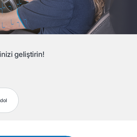
zi geliştirin!
ydol