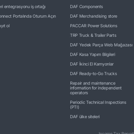
ri entegrasyonu iş ortağı
DAF Components
nnect Portalında Oturum Açın
DAF Merchandising store
yıt ol
PACCAR Power Solutions
TRP Truck & Trailer Parts
DAF Yedek Parça Web Mağazası
DAF Kasa Yapım Bilgileri
DAF İkinci El Kamyonlar
DAF Ready-to-Go Trucks
Repair and maintenance
information for independent
operators
Periodic Technical Inspections
(PTI)
DAF ülke siteleri
Income Tax Report