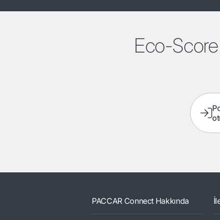
Eco-Score 
Po
o
PACCAR Connect Hakkında
İ