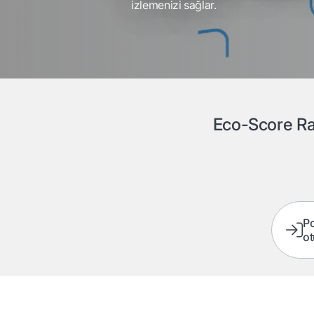
izlemenizi sağlar.
Eco-Score Rap
Po
o