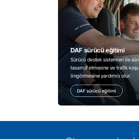
DAF sürücü eğitimi
Sürücü destek sistemleri ile sür
tasarruf etmesine ve trafik koşul
öngörmesine yardımcı olur.
DAF sürücü eğitimi