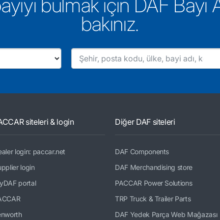
bayiyi bulmak için DAF Bayi
bakınız.
ACCAR siteleri & login
Diğer DAF siteleri
aler login: paccar.net
DAF Components
pplier login
DAF Merchandising store
yDAF portal
PACCAR Power Solutions
ACCAR
TRP Truck & Trailer Parts
enworth
DAF Yedek Parça Web Mağazası