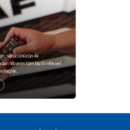
eri, sürücünüzün ilk
dan itibaren tüm bu özellikleri
ı sağlar.