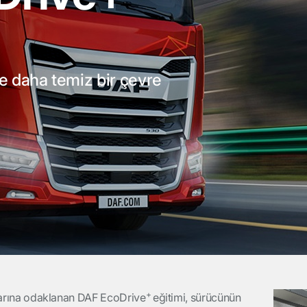
e daha temiz bir çevre
+
ajlarına odaklanan DAF EcoDrive
eğitimi, sürücünün