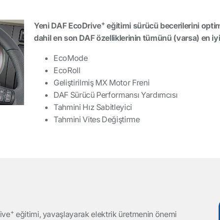
+
Yeni DAF EcoDrive
eğitimi sürücü becerilerini opt
dahil en son DAF özelliklerinin tümünü (varsa) en iyi
EcoMode
EcoRoll
Geliştirilmiş MX Motor Freni
DAF Sürücü Performansı Yardımcısı
Tahmini Hız Sabitleyici
Tahmini Vites Değiştirme
+
ive
eğitimi, yavaşlayarak elektrik üretmenin önemi