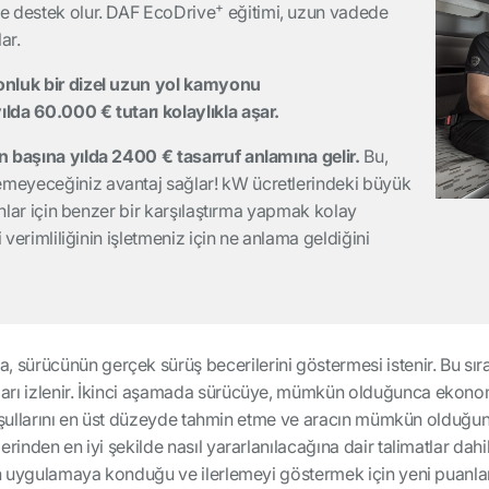
+
e destek olur. DAF EcoDrive
eğitimi, uzun vadede
ar.
onluk bir dizel uzun yol kamyonu
lda 60.000 € tutarı kolaylıkla aşar.
n başına yılda 2400 € tasarruf anlamına gelir
.
Bu,
meyeceğiniz avantaj sağlar! kW ücretlerindeki büyük
onlar için benzer bir karşılaştırma yapmak kolay
 verimliliğinin işletmeniz için ne anlama geldiğini
a, sürücünün gerçek sürüş becerilerini göstermesi istenir. Bu sı
rı izlenir. İkinci aşamada sürücüye, mümkün olduğunca ekonomi
ik koşullarını en üst düzeyde tahmin etme ve aracın mümkün olduğ
rinden en iyi şekilde nasıl yararlanılacağına dair talimatlar dah
in uygulamaya konduğu ve ilerlemeyi göstermek için yeni puanları