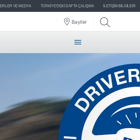
ERLER VE MEDYA
TÜRKIYE'DEKI DAF'TA ÇALIŞMA
İLETIŞIM BILGILERI
Bayiler