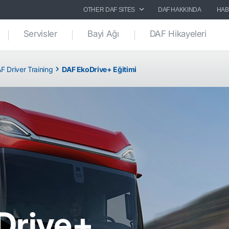
OTHER DAF SITES
DAF HAKKINDA
HAB
Servisler
Bayi Ağı
DAF Hikayeleri
F Driver Training
DAF EkoDrive+ Eğitimi
Drive+