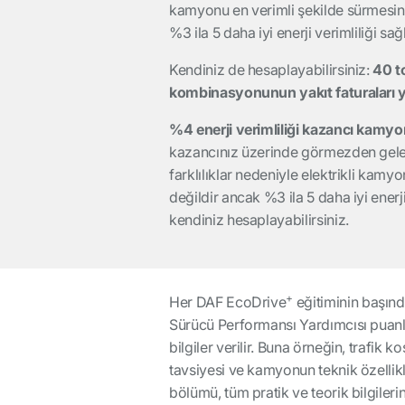
kamyonu en verimli şekilde sürmesin
%3 ila 5 daha iyi enerji verimliliği sağl
Kendiniz de hesaplayabilirsiniz:
40 t
kombinasyonunun yakıt faturaları yı
%4 enerji verimliliği kazancı kamyo
kazancınız üzerinde görmezden gele
farklılıklar nedeniyle elektrikli kamy
değildir ancak %3 ila 5 daha iyi enerji
kendiniz hesaplayabilirsiniz.
+
Her DAF EcoDrive
eğitiminin başınd
Sürücü Performansı Yardımcısı puanla
bilgiler verilir. Buna örneğin, traf
tavsiyesi ve kamyonun teknik özellikle
bölümü, tüm pratik ve teorik bilgiler