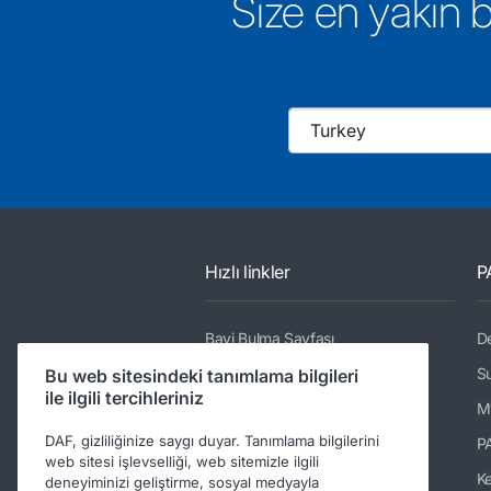
Size en yakın 
Hızlı linkler
P
Bayi Bulma Sayfası
De
Kamyonlar
Su
Bu web sitesindeki tanımlama bilgileri
ile ilgili tercihleriniz
Servisler
M
DAF, gizliliğinize saygı duyar. Tanımlama bilgilerini
Haberler ve Medya
P
web sitesi işlevselliği, web sitemizle ilgili
Türkiye'deki DAF'ta çalışma
K
deneyiminizi geliştirme, sosyal medyayla