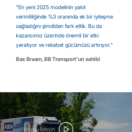
"En yeni 2025 modelinin yakıt
verimliliğinde %3 oranında ek bir iyileşme
sağladığını şimdiden fark ettik. Bu da
kazancımız üzerinde önemli bir etki
yaratıyor ve rekabet gücümüzü artırıyor."
Bas Braam, BB Transport'un sahibi
Videoyu izleyin