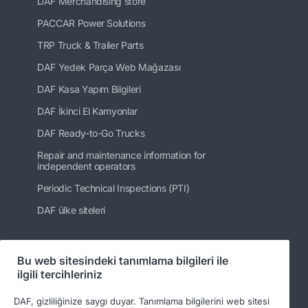
DAF Merchandising store
PACCAR Power Solutions
TRP Truck & Trailer Parts
DAF Yedek Parça Web Mağazası
DAF Kasa Yapım Bilgileri
DAF İkinci El Kamyonlar
DAF Ready-to-Go Trucks
Repair and maintenance information for
independent operators
Periodic Technical Inspections (PTI)
DAF ülke siteleri
Bu web sitesindeki tanımlama bilgileri ile
Bizi takip edin
ilgili tercihleriniz
DAF, gizliliğinize saygı duyar. Tanımlama bilgilerini web sitesi