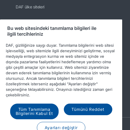
DAF ülke siteleri
Bu web sitesindeki tanımlama bilgileri ile
Bizi takip edin
ilgili tercihleriniz
DAF, gizliliğinize saygı duyar. Tanımlama bilgilerini web sitesi
işlevselliği, web sitemizle ilgili deneyiminizi geliştirme, sosyal
medyayla entegrasyon kurma ve web sitemiz içinde ve
dışında pazarlama faaliyetlerini hedeflemeye yardımcı olma
gibi çeşitli amaçlar için kullanırız. Web sitemizi ziyaretinize
devam ederek tanımlama bilgilerinin kullanımına izin vermiş
olursunuz. Ancak tanımlama bilgileri tercihlerinizi
özelleştirmek isterseniz aşağıdaki "Ayarları değiştir"
© 2026 DAF
Legal notice
Privacy statement
seçeneğine tıklayabilirsiniz. Onayınızı istediğiniz zaman geri
çekebilirsiniz.
General conditions
DAF and cookies
Income Tax Report
Tüm Tanımlama
Tümünü Reddet
Bilgilerini Kabul Et
A PACCAR COMPANY
Ayarları değiştir