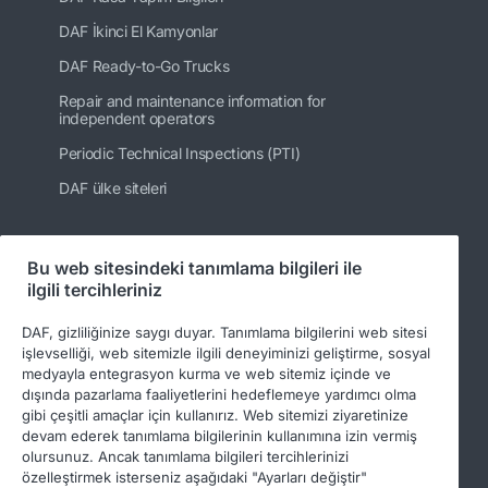
DAF İkinci El Kamyonlar
DAF Ready-to-Go Trucks
Repair and maintenance information for
independent operators
Periodic Technical Inspections (PTI)
DAF ülke siteleri
Bu web sitesindeki tanımlama bilgileri ile
Bizi takip edin
ilgili tercihleriniz
DAF, gizliliğinize saygı duyar. Tanımlama bilgilerini web sitesi
işlevselliği, web sitemizle ilgili deneyiminizi geliştirme, sosyal
medyayla entegrasyon kurma ve web sitemiz içinde ve
dışında pazarlama faaliyetlerini hedeflemeye yardımcı olma
gibi çeşitli amaçlar için kullanırız. Web sitemizi ziyaretinize
devam ederek tanımlama bilgilerinin kullanımına izin vermiş
olursunuz. Ancak tanımlama bilgileri tercihlerinizi
özelleştirmek isterseniz aşağıdaki "Ayarları değiştir"