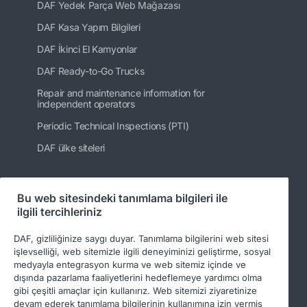
DAF Yedek Parça Web Mağazası
DAF Kasa Yapım Bilgileri
DAF İkinci El Kamyonlar
DAF Ready-to-Go Trucks
Repair and maintenance information for
independent operators
Periodic Technical Inspections (PTI)
DAF ülke siteleri
Bu web sitesindeki tanımlama bilgileri ile
Bizi takip edin
ilgili tercihleriniz
DAF, gizliliğinize saygı duyar. Tanımlama bilgilerini web sitesi
işlevselliği, web sitemizle ilgili deneyiminizi geliştirme, sosyal
medyayla entegrasyon kurma ve web sitemiz içinde ve
dışında pazarlama faaliyetlerini hedeflemeye yardımcı olma
gibi çeşitli amaçlar için kullanırız. Web sitemizi ziyaretinize
devam ederek tanımlama bilgilerinin kullanımına izin vermiş