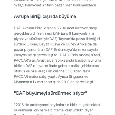
%18,2 kamyonet sınıfının pazar lideri konumundadır.
Avrupa Birliği dışında büyüme
DAF, Avrupa Birliği dışında 8.700 adet kamyon satışı
gerçekleştirdi. Yeni nesil DAF Euro 6 kamyonlarının
piyasaya sürülmesiyle DAF, Tayvan'da pazar liderliğini
sürdürdü. İsrail, Beyaz Rusya ve Güney Afrika'da da
pazar payını artıran DAF, Endonezya'da rekor sayıda
kamyon satışı gerçekleştirdi. DAF CF'nin montaj süreci,
PACCAR'a ait Avustralya fabrikasında başladı. Bununla
birlikte DAF dünyanın önde gelen otobüs, şehirlerarası
otobüs ve özel araç üreticilerine 3.500’den fazla
PACCAR motor satışı yaptı. Ayrıca Singapur ve
Myanmar'a ilk motor satışı da 2018’de gerçekleşti.
"DAF büyümeyi sürdürmek istiyor"
"2018'de profesyonel bayilerimizle birlikte, gelecekteki
büyümemiz için harika bir temel oluşturduk" diyen