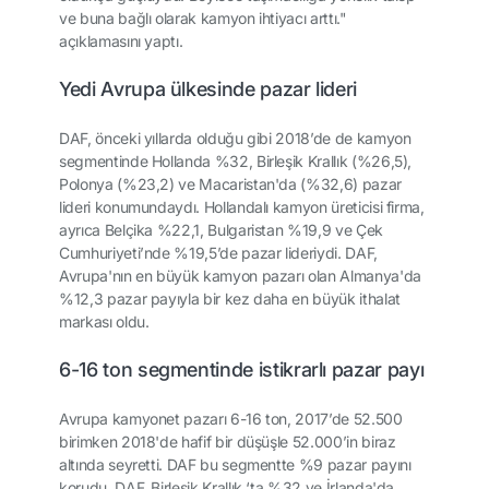
ve buna bağlı olarak kamyon ihtiyacı arttı."
açıklamasını yaptı.
Yedi Avrupa ülkesinde pazar lideri
DAF, önceki yıllarda olduğu gibi 2018’de de kamyon
segmentinde Hollanda %32, Birleşik Krallık (%26,5),
Polonya (%23,2) ve Macaristan'da (%32,6) pazar
lideri konumundaydı. Hollandalı kamyon üreticisi firma,
ayrıca Belçika %22,1, Bulgaristan %19,9 ve Çek
Cumhuriyeti’nde %19,5’de pazar lideriydi. DAF,
Avrupa'nın en büyük kamyon pazarı olan Almanya'da
%12,3 pazar payıyla bir kez daha en büyük ithalat
markası oldu.
6-16 ton segmentinde istikrarlı pazar payı
Avrupa kamyonet pazarı 6-16 ton, 2017’de 52.500
birimken 2018'de hafif bir düşüşle 52.000’in biraz
altında seyretti. DAF bu segmentte %9 pazar payını
korudu. DAF, Birleşik Krallık ‘ta %32 ve İrlanda'da