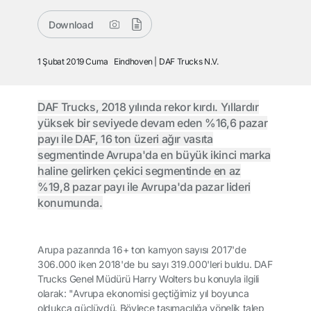
Download
1 Şubat 2019 Cuma
Eindhoven
DAF Trucks N.V.
DAF Trucks, 2018 yılında rekor kırdı. Yıllardır
yüksek bir seviyede devam eden %16,6 pazar
payı ile DAF, 16 ton üzeri ağır vasıta
segmentinde Avrupa'da en büyük ikinci marka
haline gelirken çekici segmentinde en az
%19,8 pazar payı ile Avrupa'da pazar lideri
konumunda.
Arupa pazarında 16+ ton kamyon sayısı 2017'de
306.000 iken 2018'de bu sayı 319.000'leri buldu. DAF
Trucks Genel Müdürü Harry Wolters bu konuyla ilgili
olarak: "Avrupa ekonomisi geçtiğimiz yıl boyunca
oldukça güçlüydü. Böylece taşımacılığa yönelik talep