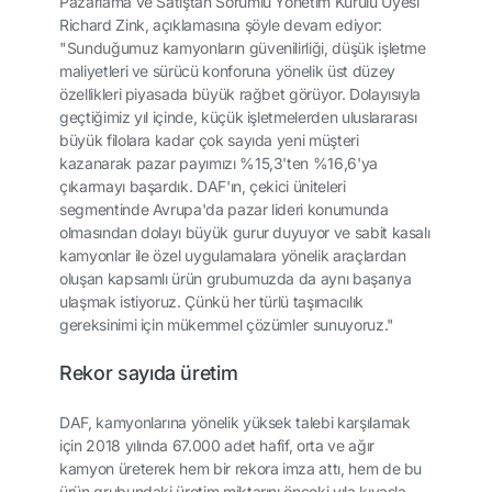
Pazarlama ve Satıştan Sorumlu Yönetim Kurulu Üyesi
Richard Zink, açıklamasına şöyle devam ediyor:
"Sunduğumuz kamyonların güvenilirliği, düşük işletme
maliyetleri ve sürücü konforuna yönelik üst düzey
özellikleri piyasada büyük rağbet görüyor. Dolayısıyla
geçtiğimiz yıl içinde, küçük işletmelerden uluslararası
büyük filolara kadar çok sayıda yeni müşteri
kazanarak pazar payımızı %15,3'ten %16,6'ya
çıkarmayı başardık. DAF'ın, çekici üniteleri
segmentinde Avrupa'da pazar lideri konumunda
olmasından dolayı büyük gurur duyuyor ve sabit kasalı
kamyonlar ile özel uygulamalara yönelik araçlardan
oluşan kapsamlı ürün grubumuzda da aynı başarıya
ulaşmak istiyoruz. Çünkü her türlü taşımacılık
gereksinimi için mükemmel çözümler sunuyoruz."
Rekor sayıda üretim
DAF, kamyonlarına yönelik yüksek talebi karşılamak
için 2018 yılında 67.000 adet hafif, orta ve ağır
kamyon üreterek hem bir rekora imza attı, hem de bu
ürün grubundaki üretim miktarını önceki yıla kıyasla