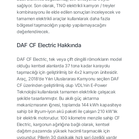
sağlıyor. Son olarak, TNO elektrikli kamyon / treyler
kombinasyonu ile elde edilen sonuçları inceleyecek ve
tamamen elektrikli araçlar kullanılarak daha fazla
bölgesel taşımacılığın yapılıp yapılamayacağını
değerlendirecek.
DAF CF Electric Hakkında
DAF CF Electric, tek veya çift dingilli römorkların model
olduğu kentsel alanlarda 37 tona kadar karayolu
taşımacılığı için geliştirilmiş bir 4x2 kamyon ünitesidir.
Araç, 2018’de Yılın Uluslararası Kamyonu seçilen DAF
CF üzerinden geliştirilmiş olup VDL'nin E-Power
Teknolojisi kullanılarak tamamen elektrikle çalışacak
şekilde tasarlanmıştır. Bu akıllı güç aktarma
mekanizmasının iğnesi, toplamda 144 kWh kapasiteye
sahip bir lityum-iyon akü paketi ile çalışan 210 kW'lık
bir elektrik motorudur. 100 kilometre menzile sahip CF
Electric, kargonun ağırlığına bağlı olarak, kentsel
dağıtım pazarında yüksek hacimli taşımacılık için
uygundur. Pillerin 30 dakikalık hızlı şarj özelliği vardır