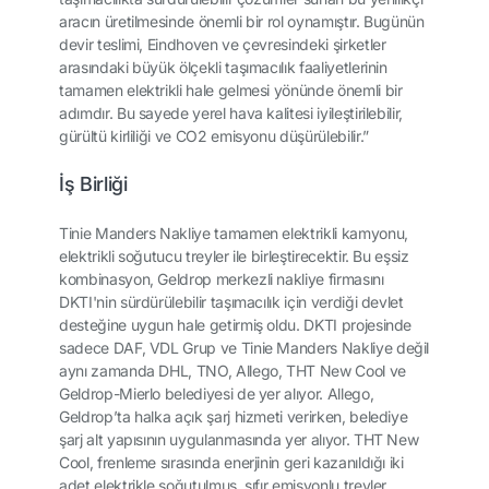
aracın üretilmesinde önemli bir rol oynamıştır. Bugünün
devir teslimi, Eindhoven ve çevresindeki şirketler
arasındaki büyük ölçekli taşımacılık faaliyetlerinin
tamamen elektrikli hale gelmesi yönünde önemli bir
adımdır. Bu sayede yerel hava kalitesi iyileştirilebilir,
gürültü kirliliği ve CO2 emisyonu düşürülebilir.”
İş Birliği
Tinie Manders Nakliye tamamen elektrikli kamyonu,
elektrikli soğutucu treyler ile birleştirecektir. Bu eşsiz
kombinasyon, Geldrop merkezli nakliye firmasını
DKTI'nin sürdürülebilir taşımacılık için verdiği devlet
desteğine uygun hale getirmiş oldu. DKTI projesinde
sadece DAF, VDL Grup ve Tinie Manders Nakliye değil
aynı zamanda DHL, TNO, Allego, THT New Cool ve
Geldrop-Mierlo belediyesi de yer alıyor. Allego,
Geldrop’ta halka açık şarj hizmeti verirken, belediye
şarj alt yapısının uygulanmasında yer alıyor. THT New
Cool, frenleme sırasında enerjinin geri kazanıldığı iki
adet elektrikle soğutulmuş, sıfır emisyonlu treyler