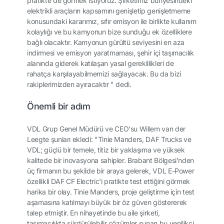
pratikte de görmek istiyoruz. Şirketimiz bünyesindeki
elektrikli araçların kapsamını genişletip genişletmeme
konusundaki kararımız, sıfır emisyon ile birlikte kullanım
kolaylığı ve bu kamyonun bize sunduğu ek özelliklere
bağlı olacaktır. Kamyonun gürültü seviyesini en aza
indirmesi ve emisyon yaratmaması, şehir içi taşımacılık
alanında giderek katılaşan yasal gereklilikleri de
rahatça karşılayabilmemizi sağlayacak. Bu da bizi
rakiplerimizden ayıracaktır " dedi.
Önemli bir adım
VDL Grup Genel Müdürü ve CEO'su Willem van der
Leegte şunları ekledi: "Tinie Manders, DAF Trucks ve
VDL; güçlü bir temele, titiz bir yaklaşıma ve yüksek
kalitede bir inovasyona sahipler. Brabant Bölgesi’nden
üç firmanın bu şekilde bir araya gelerek, VDL E-Power
özellikli DAF CF Electric'i pratikte test ettiğini görmek
harika bir olay. Tinie Manders, proje geliştirme için test
aşamasına katılmayı büyük bir öz güven göstererek
talep etmiştir. En nihayetinde bu aile şirketi,
taşımacılıkta sürdürülebilir çözümler sunan bu yenilikçi