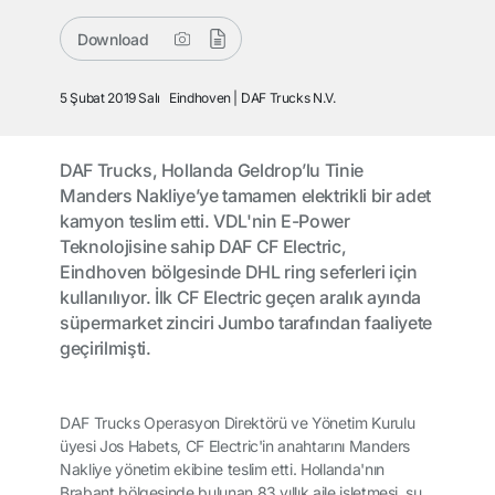
Download
5 Şubat 2019 Salı
Eindhoven
DAF Trucks N.V.
DAF Trucks, Hollanda Geldrop’lu Tinie
Manders Nakliye’ye tamamen elektrikli bir adet
kamyon teslim etti. VDL'nin E-Power
Teknolojisine sahip DAF CF Electric,
Eindhoven bölgesinde DHL ring seferleri için
kullanılıyor. İlk CF Electric geçen aralık ayında
süpermarket zinciri Jumbo tarafından faaliyete
geçirilmişti.
DAF Trucks Operasyon Direktörü ve Yönetim Kurulu
üyesi Jos Habets, CF Electric'in anahtarını Manders
Nakliye yönetim ekibine teslim etti. Hollanda'nın
Brabant bölgesinde bulunan 83 yıllık aile işletmesi, şu