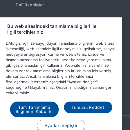
DAF ülke siteleri
Bu web sitesindeki tanımlama bilgileri ile
Bizi takip edin
ilgili tercihleriniz
DAF, gizliliğinize saygı duyar. Tanımlama bilgilerini web sitesi
işlevselliği, web sitemizle ilgili deneyiminizi geliştirme, sosyal
medyayla entegrasyon kurma ve web sitemiz içinde ve
dışında pazarlama faaliyetlerini hedeflemeye yardımcı olma
gibi çeşitli amaçlar için kullanırız. Web sitemizi ziyaretinize
devam ederek tanımlama bilgilerinin kullanımına izin vermiş
olursunuz. Ancak tanımlama bilgileri tercihlerinizi
özelleştirmek isterseniz aşağıdaki "Ayarları değiştir"
© 2026 DAF
Legal notice
Privacy statement
seçeneğine tıklayabilirsiniz. Onayınızı istediğiniz zaman geri
çekebilirsiniz.
General conditions
DAF and cookies
Income Tax Report
Tüm Tanımlama
Tümünü Reddet
Bilgilerini Kabul Et
A PACCAR COMPANY
Ayarları değiştir