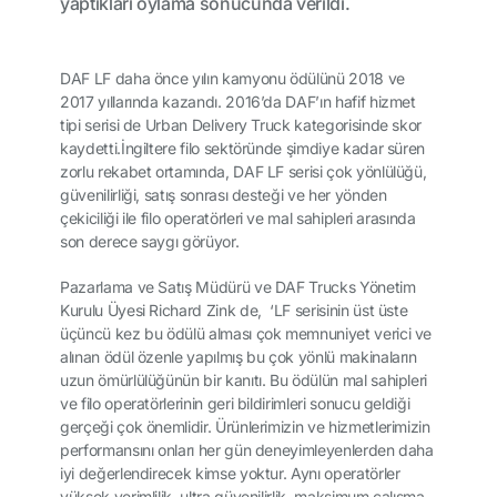
yaptıkları oylama sonucunda verildi.
DAF LF daha önce yılın kamyonu ödülünü 2018 ve
2017 yıllarında kazandı. 2016’da DAF’ın hafif hizmet
tipi serisi de Urban Delivery Truck kategorisinde skor
kaydetti.İngiltere filo sektöründe şimdiye kadar süren
zorlu rekabet ortamında, DAF LF serisi çok yönlülüğü,
güvenilirliği, satış sonrası desteği ve her yönden
çekiciliği ile filo operatörleri ve mal sahipleri arasında
son derece saygı görüyor.
Pazarlama ve Satış Müdürü ve DAF Trucks Yönetim
Kurulu Üyesi Richard Zink de, ‘LF serisinin üst üste
üçüncü kez bu ödülü alması çok memnuniyet verici ve
alınan ödül özenle yapılmış bu çok yönlü makinaların
uzun ömürlülüğünün bir kanıtı. Bu ödülün mal sahipleri
ve filo operatörlerinin geri bildirimleri sonucu geldiği
gerçeği çok önemlidir. Ürünlerimizin ve hizmetlerimizin
performansını onları her gün deneyimleyenlerden daha
iyi değerlendirecek kimse yoktur. Aynı operatörler
yüksek verimlilik, ultra güvenilirlik, maksimum çalışma