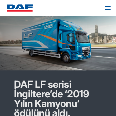
DAF LF serisi
İngiltere’de ‘2019
Yılın Kamyonu’
ödülünü aldı.