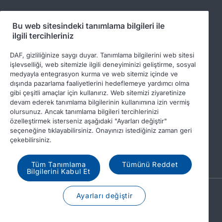
Bu web sitesindeki tanımlama bilgileri ile
Bizi takip edin
ilgili tercihleriniz
DAF, gizliliğinize saygı duyar. Tanımlama bilgilerini web sitesi
işlevselliği, web sitemizle ilgili deneyiminizi geliştirme, sosyal
medyayla entegrasyon kurma ve web sitemiz içinde ve
dışında pazarlama faaliyetlerini hedeflemeye yardımcı olma
gibi çeşitli amaçlar için kullanırız. Web sitemizi ziyaretinize
devam ederek tanımlama bilgilerinin kullanımına izin vermiş
olursunuz. Ancak tanımlama bilgileri tercihlerinizi
özelleştirmek isterseniz aşağıdaki "Ayarları değiştir"
© 2026 DAF
Legal notice
Privacy statement
seçeneğine tıklayabilirsiniz. Onayınızı istediğiniz zaman geri
çekebilirsiniz.
General conditions
DAF and cookies
Income Tax Report
Tüm Tanımlama
Tümünü Reddet
Bilgilerini Kabul Et
A PACCAR COMPANY
Ayarları değiştir
DRIVEN BY QUALITY