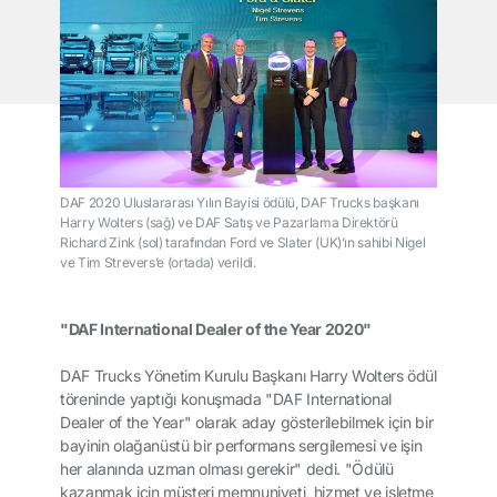
DAF 2020 Uluslararası Yılın Bayisi ödülü, DAF Trucks başkanı
Harry Wolters (sağ) ve DAF Satış ve Pazarlama Direktörü
Richard Zink (sol) tarafından Ford ve Slater (UK)’ın sahibi Nigel
ve Tim Strevers’e (ortada) verildi.
"DAF International Dealer of the Year 2020"
DAF Trucks Yönetim Kurulu Başkanı Harry Wolters ödül
töreninde yaptığı konuşmada "DAF International
Dealer of the Year" olarak aday gösterilebilmek için bir
bayinin olağanüstü bir performans sergilemesi ve işin
her alanında uzman olması gerekir" dedi. "Ödülü
kazanmak için müşteri memnuniyeti, hizmet ve işletme