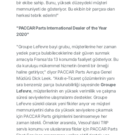
bir ekibe sahip. Bunu, yüksek düzeydeki müşteri
memnuniyeti de gösteriyor. Bu ekibin bir parçası olan
herkesi tebrik ederim!"
"PACCAR Parts International Dealer of the Year
2020"
"Groupe LeFevre bayi grubu, müşterilerine her zaman
yedek parça bulabileceklerine dair güven sunmak
amacıyla Fransa'da 13 konumda faaliyet gösteriyor. Bu
da kuruluşu mükemmel hizmetin önemli bir örneği
haline getiriyor," diyor PACCAR Parts Avrupa Genel
Müdürü Dick Leek. "Akıllı e-Ticaret çözümlerinin yanı
sıra benzersiz parça bulunabilirliği sayesinde
Groupe
Lefevre
, müşterilerinin en yüksek verimlilik ve çalışma
süresi seviyelerine ulaşmalarını destekler. Groupe
LeFevre sürekli olarak yeni fikirler arıyor ve müşteri
memnuniyetini daha da yüksek seviyelere çıkarmak
için PACCAR Parts girişimlerini benimsemeye her
zaman istekli. Örnekler arasında, Vesoul'daki TRP
servis konumu ve uluslararası filolar için PACCAR Parts