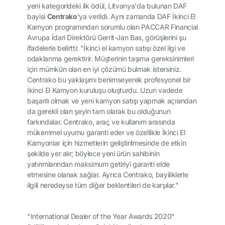
yeni kategorideki ilk ödül, Litvanya'da bulunan DAF
bayisi
Centrako
'ya verildi. Aynı zamanda DAF İkinci El
Kamyon programından sorumlu olan PACCAR Financial
Avrupa İdari Direktörü Gerrit-Jan Bas, görüşlerini şu
ifadelerle belirtti: "İkinci el kamyon satışı özel ilgi ve
odaklanma gerektirir. Müşterinin taşıma gereksinimleri
için mümkün olan en iyi çözümü bulmak istersiniz.
Centrako bu yaklaşımı benimseyerek profesyonel bir
İkinci El Kamyon kuruluşu oluşturdu. Uzun vadede
başarılı olmak ve yeni kamyon satışı yapmak açısından
da gerekli olan şeyin tam olarak bu olduğunun
farkındalar. Centrako, araç ve kullanım arasında
mükemmel uyumu garanti eder ve özellikle İkinci El
Kamyonlar için hizmetlerin geliştirilmesinde de etkin
şekilde yer alır; böylece yeni ürün sahibinin
yatırımlarından maksimum getiriyi garanti elde
etmesine olanak sağlar. Ayrıca Centrako, bayiliklerle
ilgili neredeyse tüm diğer beklentileri de karşılar."
"International Dealer of the Year Awards 2020"