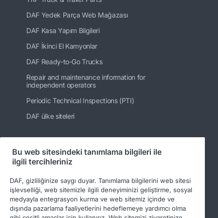
DAF Yedek Parça Web Mağazası
DAF Kasa Yapım Bilgileri
DAF İkinci El Kamyonlar
DAF Ready-to-Go Trucks
Repair and maintenance information for
independent operators
Periodic Technical Inspections (PTI)
DAF ülke siteleri
Bu web sitesindeki tanımlama bilgileri ile
Bizi takip edin
ilgili tercihleriniz
DAF, gizliliğinize saygı duyar. Tanımlama bilgilerini web sitesi
işlevselliği, web sitemizle ilgili deneyiminizi geliştirme, sosyal
medyayla entegrasyon kurma ve web sitemiz içinde ve
dışında pazarlama faaliyetlerini hedeflemeye yardımcı olma
gibi çeşitli amaçlar için kullanırız. Web sitemizi ziyaretinize