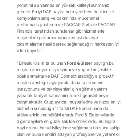
yönetimi alanlarında en yüksek kaliteyi sunmanız
gerekir. En iyi DAF bayisi, hem yeni hem de ikinci el
kamyonların satış ve bakımında mükemmel
performans gösteren ve PACCAR Parts ile PACCAR
Financial tarafından sunulanlar gibi hizmetlerle
müşterilere performanslarını en üst düzeye
çıkarmalarına nasıl destek sağlanacağını herkesten iyi
bilen bayidir."
"Birleşik Krallık'ta bulunan
Ford & Slater
bayi grubu
müşteri deneyimini iyileştirmeye yoğun bir şekilde
odaklanmakta ve DAF Connect aracılığıyla proaktif
müşteri desteği sağlayarak, daha fazla servis
istasyonuna ve teknisyenleri için eğitime yatırım
yaparak faaliyet kapsamını sürekli genişletmeye
çalışmaktadır. Grup ayrıca, müşterilerine yalnızca en iyi
hizmetin sunulduğu 11 farklı DAF konumunda da
atölyelerinin verimliliğini artırdı. Ford & Slater yıllardır
diğer bayilere en güzel şekilde örnek oldu. Bu İngiliz
bayi grubu, her yıl iyileştirme sağlama tutkusuna sahip
olan ve buna kendini adayan profesyonel ve yetenekli