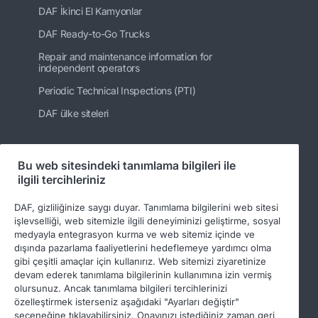
DAF İkinci El Kamyonlar
DAF Ready-to-Go Trucks
Repair and maintenance information for
independent operators
Periodic Technical Inspections (PTI)
DAF ülke siteleri
Bu web sitesindeki tanımlama bilgileri ile
Bizi takip edin
ilgili tercihleriniz
DAF, gizliliğinize saygı duyar. Tanımlama bilgilerini web sitesi
işlevselliği, web sitemizle ilgili deneyiminizi geliştirme, sosyal
medyayla entegrasyon kurma ve web sitemiz içinde ve
dışında pazarlama faaliyetlerini hedeflemeye yardımcı olma
gibi çeşitli amaçlar için kullanırız. Web sitemizi ziyaretinize
devam ederek tanımlama bilgilerinin kullanımına izin vermiş
olursunuz. Ancak tanımlama bilgileri tercihlerinizi
özelleştirmek isterseniz aşağıdaki "Ayarları değiştir"
© 2026 DAF
Legal notice
Privacy statement
seçeneğine tıklayabilirsiniz. Onayınızı istediğiniz zaman geri