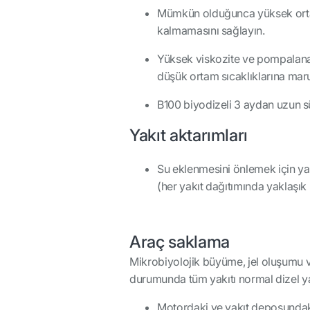
Mümkün olduğunca yüksek ortam
kalmamasını sağlayın.
Yüksek viskozite ve pompalanabil
düşük ortam sıcaklıklarına maru
B100 biyodizeli 3 aydan uzun 
Yakıt aktarımları
Su eklenmesini önlemek için yakı
(her yakıt dağıtımında yaklaşı
Araç saklama
Mikrobiyolojik büyüme, jel oluşumu 
durumunda tüm yakıtı normal dizel yak
Motordaki ve yakıt deposundaki