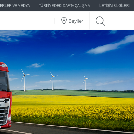
ERLER VE MEDYA
TÜRKIYE'DEKI DAF'TA ÇALIŞMA
İLETIŞIM BILGILERI
Bayiler