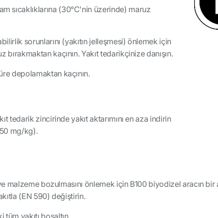
 sıcaklıklarına (30°C'nin üzerinde) maruz
irlik sorunlarını (yakıtın jelleşmesi) önlemek için
z bırakmaktan kaçının. Yakıt tedarikçinize danışın.
süre depolamaktan kaçının.
t tedarik zincirinde yakıt aktarımını en aza indirin
k 50 mg/kg).
ve malzeme bozulmasını önlemek için B100 biyodizel aracın bir
ıtla (EN 590) değiştirin.
 tüm yakıtı boşaltın.