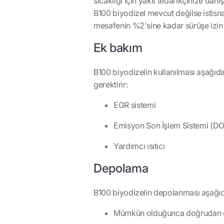
sıcaklığı için yakıt tedarikçinize danış
B100 biyodizel mevcut değilse istisna
mesafenin %2'sine kadar sürüşe izin v
Ek bakım
B100 biyodizelin kullanılması aşağıda
gerektirir:
EGR sistemi
Emisyon Son İşlem Sistemi (D
Yardımcı ısıtıcı
Depolama
B100 biyodizelin depolanması aşağıdak
Mümkün olduğunca doğrudan gü