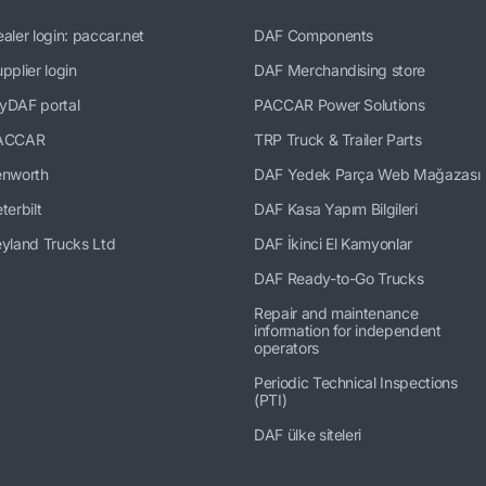
aler login: paccar.net
DAF Components
pplier login
DAF Merchandising store
yDAF portal
PACCAR Power Solutions
ACCAR
TRP Truck & Trailer Parts
enworth
DAF Yedek Parça Web Mağazası
terbilt
DAF Kasa Yapım Bilgileri
yland Trucks Ltd
DAF İkinci El Kamyonlar
DAF Ready-to-Go Trucks
Repair and maintenance
information for independent
operators
Periodic Technical Inspections
(PTI)
DAF ülke siteleri