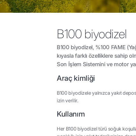
B100 biyodizel
B100 biyodizel, %100 FAME (Yağ A
kıyasla farklı özelliklere sahip
Son İşlem Sistemini ve motor yaz
Araç kimliği
B100 biyodizele yalnızca yakıt deposu 
izin verilir.
Kullanım
Her B100 biyodizel türü soğuk koşulla