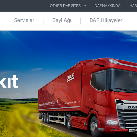
OTHER DAF SITES
DAF HAKKINDA
HAB
Servisler
Bayi Ağı
DAF Hikayeleri
kıt