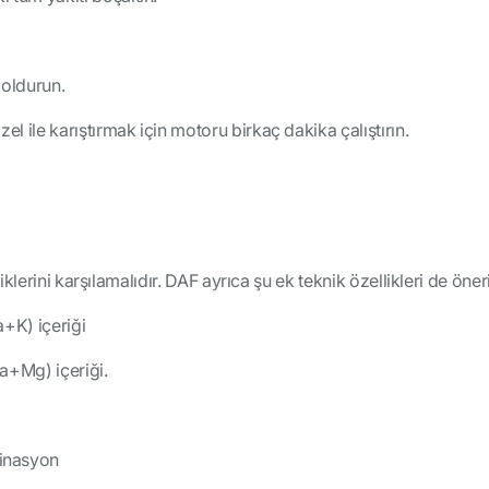
doldurun.
el ile karıştırmak için motoru birkaç dakika çalıştırın.
lerini karşılamalıdır. DAF ayrıca şu ek teknik özellikleri de öneri
+K) içeriği
a+Mg) içeriği.
inasyon