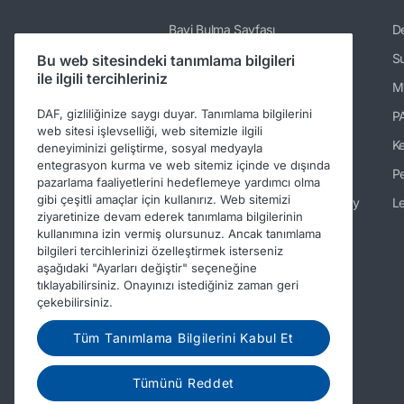
Bayi Bulma Sayfası
De
Kamyonlar
Su
Bu web sitesindeki tanımlama bilgileri
ile ilgili tercihleriniz
Servisler
M
DAF, gizliliğinize saygı duyar. Tanımlama bilgilerini
Haberler ve Medya
P
web sitesi işlevselliği, web sitemizle ilgili
Türkiye'deki DAF'ta çalışma
K
deneyiminizi geliştirme, sosyal medyayla
entegrasyon kurma ve web sitemiz içinde ve dışında
DAF Hakkında
Pe
pazarlama faaliyetlerini hedeflemeye yardımcı olma
gibi çeşitli amaçlar için kullanırız. Web sitemizi
İletişim bilgileri DAF Trucks Turkey
Le
ziyaretinize devam ederek tanımlama bilgilerinin
davranış kodu
kullanımına izin vermiş olursunuz. Ancak tanımlama
bilgileri tercihlerinizi özelleştirmek isterseniz
aşağıdaki "Ayarları değiştir" seçeneğine
tıklayabilirsiniz. Onayınızı istediğiniz zaman geri
çekebilirsiniz.
Tüm Tanımlama Bilgilerini Kabul Et
Tümünü Reddet