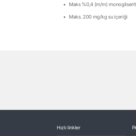
Maks %0,4 (m/m) monogliserit 
Maks. 200 mg/kg su içeriği
Hızlı linkler
P