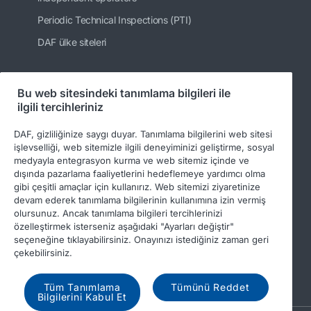
Periodic Technical Inspections (PTI)
DAF ülke siteleri
Bu web sitesindeki tanımlama bilgileri ile
Bizi takip edin
ilgili tercihleriniz
DAF, gizliliğinize saygı duyar. Tanımlama bilgilerini web sitesi
işlevselliği, web sitemizle ilgili deneyiminizi geliştirme, sosyal
medyayla entegrasyon kurma ve web sitemiz içinde ve
dışında pazarlama faaliyetlerini hedeflemeye yardımcı olma
gibi çeşitli amaçlar için kullanırız. Web sitemizi ziyaretinize
devam ederek tanımlama bilgilerinin kullanımına izin vermiş
olursunuz. Ancak tanımlama bilgileri tercihlerinizi
özelleştirmek isterseniz aşağıdaki "Ayarları değiştir"
© 2026 DAF
Legal notice
Privacy statement
seçeneğine tıklayabilirsiniz. Onayınızı istediğiniz zaman geri
çekebilirsiniz.
General conditions
DAF and cookies
Income Tax Report
Tüm Tanımlama
Tümünü Reddet
Bilgilerini Kabul Et