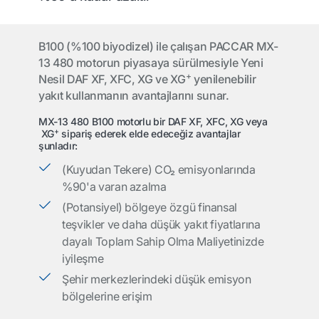
B100 (%100 biyodizel) ile çalışan PACCAR MX-
13 480 motorun piyasaya sürülmesiyle Yeni
+
Nesil DAF XF, XFC, XG ve XG
yenilenebilir
yakıt kullanmanın avantajlarını sunar.
MX-13 480 B100 motorlu bir DAF XF, XFC, XG veya
+
XG
sipariş ederek elde edeceğiz avantajlar
şunladır:
(Kuyudan Tekere) CO₂ emisyonlarında
%90'a varan azalma
(Potansiyel) bölgeye özgü finansal
teşvikler ve daha düşük yakıt fiyatlarına
dayalı Toplam Sahip Olma Maliyetinizde
iyileşme
Şehir merkezlerindeki düşük emisyon
bölgelerine erişim