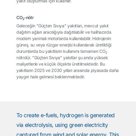
yakıt oluşturmak için kullanılır.
CO
-nötr
2
Geleceğin "Güçten Sıvıya" yakıtları, mevcut yakıt
dağıtım ağları aracılığıyla dağıtılabilir ve halihazırda
modern yanmalı motorlarda kullanılabilir. Hidrojenin
güneş, su veya rüzgar enerjisi kullanılarak üretildiği
durumlarda bu yakıtların kullanımı tamamen CO
2
nötrdür. "Güçten Sıvıya" yakıtlar şu anda yüksek
maliyetlerle ve küçük ölçekte üretilmektedir. Bu
yakıtların 2025 ve 2030 yılları arasında piyasada daha
yaygın hale gelmesi beklenmektedir.
To create e-fuels, hydrogen is generated
via electrolysis, using green electricity
captured from wind and solar energy. This