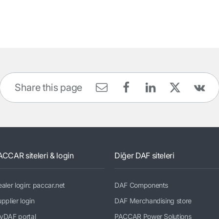
Share this page
ACCAR siteleri & login
Diğer DAF siteleri
aler login: paccar.net
DAF Components
pplier login
DAF Merchandising store
yDAF portal
PACCAR Power Solutions