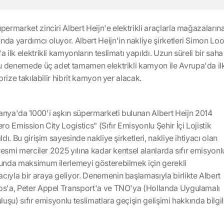
permarket zinciri Albert Heijn'e elektrikli araçlarla mağazaların
da yardımcı oluyor. Albert Heijn'in nakliye şirketleri Simon Lo
 ilk elektrikli kamyonların teslimatı yapıldı. Uzun süreli bir saha
 bu denemede üç adet tamamen elektrikli kamyon ile Avrupa'da il
 prize takılabilir hibrit kamyon yer alacak.
anya'da 1000'i aşkın süpermarketi bulunan Albert Heijn 2014
ro Emission City Logistics" (Sıfır Emisyonlu Şehir İçi Lojistik
dı. Bu girişim sayesinde nakliye şirketleri, nakliye ihtiyacı olan
 resmi merciler 2025 yılına kadar kentsel alanlarda sıfır emisyonl
sunda maksimum ilerlemeyi gösterebilmek için gerekli
ıyla bir araya geliyor. Denemenin başlamasıyla birlikte Albert
os'a, Peter Appel Transport'a ve TNO'ya (Hollanda Uygulamalı
luşu) sıfır emisyonlu teslimatlara geçişin gelişimi hakkında bilgil