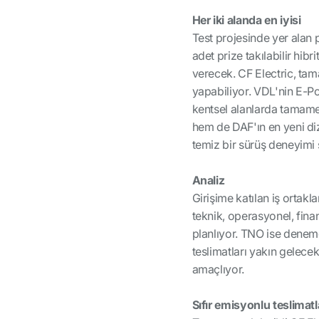
Her iki alanda en iyisi
Test projesinde yer alan p
adet prize takılabilir hib
verecek. CF Electric, tam
yapabiliyor. VDL'nin E-P
kentsel alanlarda tamamen
hem de DAF'ın en yeni diz
temiz bir sürüş deneyimi s
Analiz
Girişime katılan iş ortakl
teknik, operasyonel, fina
planlıyor. TNO ise denem
teslimatları yakın gelecek
amaçlıyor.
Sıfır emisyonlu teslimatl