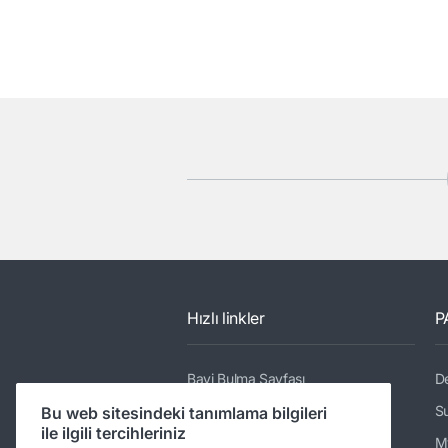
Hızlı linkler
P
Bayi Bulma Sayfası
De
Kamyonlar
Su
Bu web sitesindeki tanımlama bilgileri
ile ilgili tercihleriniz
Servisler
M