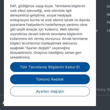
DAF, gizliliğinize saygı duyar. Tanımlama bilgilerini
Haberler ve Medya
P
web sitesi işlevselliği, web sitemizle ilgili
Türkiye'deki DAF'ta çalışma
K
deneyiminizi geliştirme, sosyal medyayla
entegrasyon kurma ve web sitemiz içinde ve dışında
DAF Hakkında
Pe
pazarlama faaliyetlerini hedeflemeye yardımcı olma
gibi çeşitli amaçlar için kullanırız. Web sitemizi
İletişim bilgileri DAF Trucks Turkey
Le
ziyaretinize devam ederek tanımlama bilgilerinin
davranış kodu
kullanımına izin vermiş olursunuz. Ancak tanımlama
bilgileri tercihlerinizi özelleştirmek isterseniz
aşağıdaki "Ayarları değiştir" seçeneğine
tıklayabilirsiniz. Onayınızı istediğiniz zaman geri
çekebilirsiniz.
Tüm Tanımlama Bilgilerini Kabul Et
Tümünü Reddet
© 2026 DAF
Legal notice
Privacy s
Ayarları değiştir
A PACCAR COMPANY
DRIVEN BY QUALITY