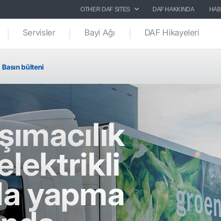
OTHER DAF SITES
DAF HAKKINDA
HAB
Servisler
Bayi Ağı
DAF Hikayeleri
Basın bülteni
şımacılık
 elektrikli
rla yapma