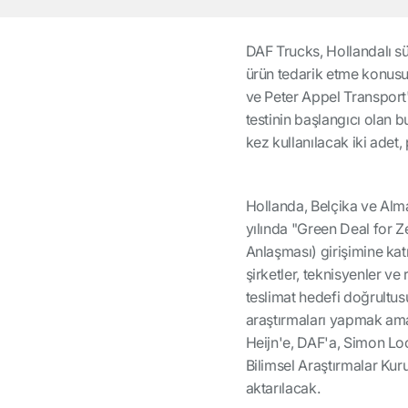
DAF Trucks, Hollandalı sü
ürün tedarik etme konusun
ve Peter Appel Transport'a
testinin başlangıcı olan
kez kullanılacak iki adet,
Hollanda, Belçika ve Alm
yılında "Green Deal for Ze
Anlaşması) girişimine katıl
şirketler, teknisyenler ve
teslimat hedefi doğrultu
araştırmaları yapmak amac
Heijn'e, DAF'a, Simon Lo
Bilimsel Araştırmalar Kuru
aktarılacak.