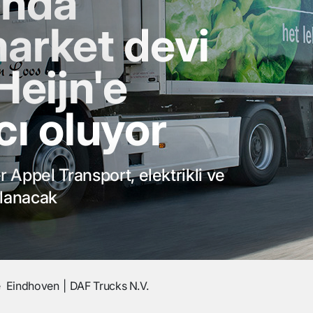
unda
arket devi
Heijn'e
ı oluyor
 Appel Transport, elektrikli ve
llanacak
e
Eindhoven
DAF Trucks N.V.