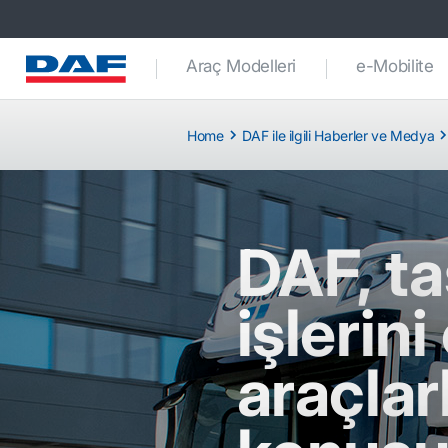
Araç Modelleri
e-Mobilite
Home
DAF ile ilgili Haberler ve Medya
DAF, ta
işlerini
araçla