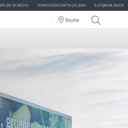
ERLER VE MEDYA
TÜRKIYE'DEKI DAF'TA ÇALIŞMA
İLETIŞIM BILGILERI
Bayiler