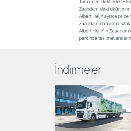
Tamamen elektrikli CF Elec
Zaandam'daki dağıtım me
Albert Heijn ayrıca prize 
Zaandam'dan daha uzaktak
Albert Heijn'in Zaandam'
parkında teslimat araların
İndirmeler