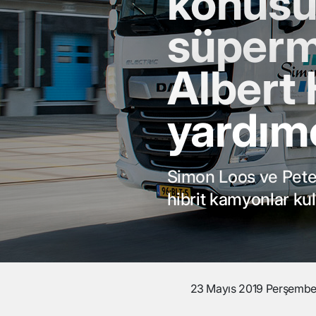
konus
süperm
Albert 
yardımc
Simon Loos ve Peter
hibrit kamyonlar ku
23 Mayıs 2019 Perşemb