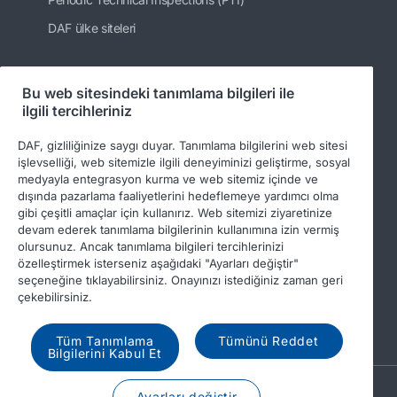
DAF ülke siteleri
Bu web sitesindeki tanımlama bilgileri ile
Bizi takip edin
ilgili tercihleriniz
DAF, gizliliğinize saygı duyar. Tanımlama bilgilerini web sitesi
işlevselliği, web sitemizle ilgili deneyiminizi geliştirme, sosyal
medyayla entegrasyon kurma ve web sitemiz içinde ve
dışında pazarlama faaliyetlerini hedeflemeye yardımcı olma
gibi çeşitli amaçlar için kullanırız. Web sitemizi ziyaretinize
devam ederek tanımlama bilgilerinin kullanımına izin vermiş
olursunuz. Ancak tanımlama bilgileri tercihlerinizi
özelleştirmek isterseniz aşağıdaki "Ayarları değiştir"
© 2026 DAF
Legal notice
Privacy statement
seçeneğine tıklayabilirsiniz. Onayınızı istediğiniz zaman geri
çekebilirsiniz.
General conditions
DAF and cookies
Income Tax Report
Tüm Tanımlama
Tümünü Reddet
Bilgilerini Kabul Et
A PACCAR COMPANY
Ayarları değiştir