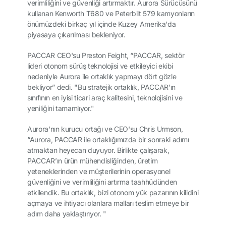
verimliliğini ve güvenliği artırmaktır. Aurora Sürücüsünü
kullanan Kenworth T680 ve Peterbilt 579 kamyonların
önümüzdeki birkaç yıl içinde Kuzey Amerika'da
piyasaya çıkarılması bekleniyor.
PACCAR CEO'su Preston Feight, “PACCAR, sektör
lideri otonom sürüş teknolojisi ve etkileyici ekibi
nedeniyle Aurora ile ortaklık yapmayı dört gözle
bekliyor” dedi. "Bu stratejik ortaklık, PACCAR’ın
sınıfının en iyisi ticari araç kalitesini, teknolojisini ve
yeniliğini tamamlıyor."
Aurora'nın kurucu ortağı ve CEO'su Chris Urmson,
“Aurora, PACCAR ile ortaklığımızda bir sonraki adımı
atmaktan heyecan duyuyor. Birlikte çalışarak,
PACCAR’ın ürün mühendisliğinden, üretim
yeteneklerinden ve müşterilerinin operasyonel
güvenliğini ve verimliliğini artırma taahhüdünden
etkilendik. Bu ortaklık, bizi otonom yük pazarının kilidini
açmaya ve ihtiyacı olanlara malları teslim etmeye bir
adım daha yaklaştırıyor. "