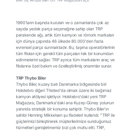
Biler'da, Avrupa'daki 150. TRP Mağazasını açtı.
1990'ların başında kurulan ve o zamanlarda çok az
sayıda yedek parça seçeneğine sahip olan TRP
perakende ağı, artık tüm kamyon ve römork markaları
için dünya çapında 46 ülkede 80.000'den fazla
evrensel parça sunmaktadır. Bu, taşıma operatörlerinin
tüm filoları için gerekli tüm parçaları tek bir konumdan
edinmelerini sağlar. TRP ayrıca tüm markaların araç ve
filolarına özel bakım ve özelleştirilmiş onarımlar sunar.
TRP Thybo Biler
Thybo Biler, kuzey batı Danimarka bölgesinde biri
Holstebro diğeri Thisted'da olmak üzere iki bağımsız
kamyon atölyesi işletiyor. Holstebro'daki yeni TRP
Mağazası, Danimarka'daki ana Kuzey-Güney yolunun
yanında stratejik bir konuma sahiptir. Thybo Biler'ın
sahibi Henning Mikkelsen şu ifadeleri kullandı: "TRP ile
güçlerimizi birleştirerek müşterilerimize sunduğumuz
hizmetleri genişletmemiz bizi çok mutlu etti. TRP,