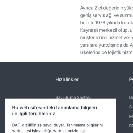
Ayrıca 2.el değerinin yüks
geniş servis ağı ve sunmuş
belirtti. 1976 yılında ku
Kaynaşlı merkezli olup, ul
müşterilerine hizmet verm
yanı sıra yurtdışında da 
ülkelerine de lojistik hiz
Hızlı linkler
P
Bayi Bulma Sayfası
De
Kamyonlar
Su
Bu web sitesindeki tanımlama bilgileri
ile ilgili tercihleriniz
Servisler
M
DAF, gizliliğinize saygı duyar. Tanımlama bilgilerini
Haberler ve Medya
P
web sitesi işlevselliği, web sitemizle ilgili