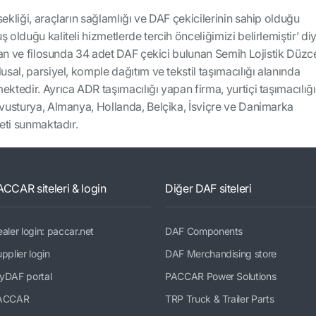
ekliği, araçların sağlamlığı ve DAF çekicilerinin sahip olduğu
 olduğu kaliteli hizmetlerde tercih önceliğimizi belirlemiştir’ di
rulan ve filosunda 34 adet DAF çekici bulunan Semih Lojistik Düzc
usal, parsiyel, komple dağıtım ve tekstil taşımacılığı alanında
ektedir. Ayrıca ADR taşımacılığı yapan firma, yurtiçi taşımacılığ
Avusturya, Almanya, Hollanda, Belçika, İsviçre ve Danimarka
meti sunmaktadır.
ACCAR siteleri & login
Diğer DAF siteleri
aler login: paccar.net
DAF Components
pplier login
DAF Merchandising store
yDAF portal
PACCAR Power Solutions
ACCAR
TRP Truck & Trailer Parts