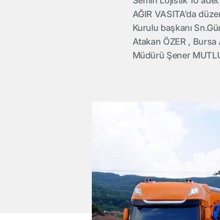
Semih Lojistik 10 ad
AĞIR VASITA’da düzenl
Kurulu başkanı Sn.Gü
Atakan ÖZER , Bursa
Müdürü Şener MUTLU , 