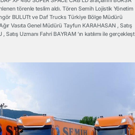
et DAF XF 480 SUPER SPACE CAB LD araçlarını BURSA
enen törenle teslim aldı. Tören Semih Lojistik Yönetim
ngör BULUTt ve Daf Trucks Türkiye Bölge Müdürü
 Ağır Vasıta Genel Müdürü Tayfun KARAHASAN , Satış
Satış Uzmanı Fahri BAYRAM ‘ın katılımı ile gerçekleşti