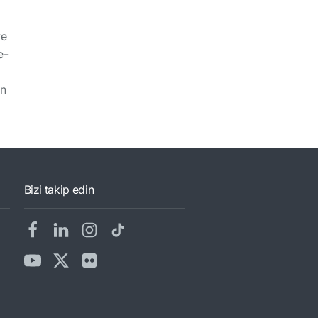
ye
e-
ın
Bizi takip edin