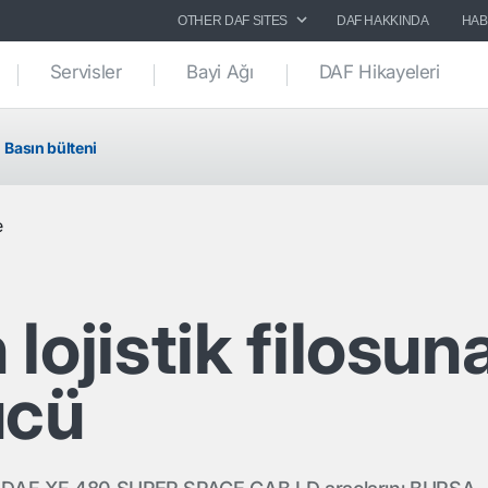
OTHER DAF SITES
DAF HAKKINDA
HAB
Servisler
Bayi Ağı
DAF Hikayeleri
Basın bülteni
e
lojistik filosun
ücü