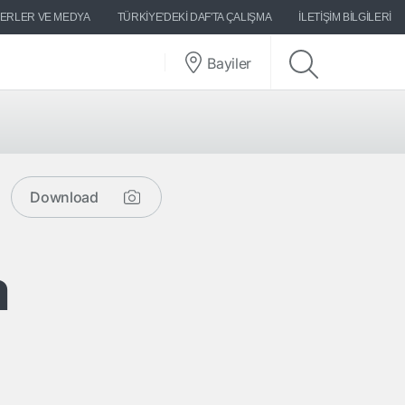
ERLER VE MEDYA
TÜRKIYE'DEKI DAF'TA ÇALIŞMA
İLETIŞIM BILGILERI
Bayiler
Download
a